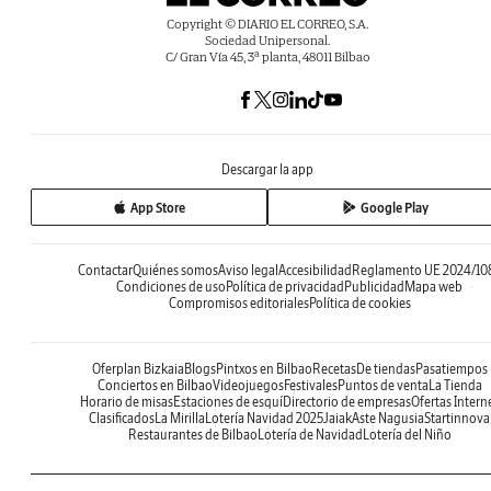
Copyright © DIARIO EL CORREO, S.A.
Sociedad Unipersonal.
C/ Gran Vía 45, 3ª planta, 48011 Bilbao
Descargar la app
App Store
Google Play
Contactar
Quiénes somos
Aviso legal
Accesibilidad
Reglamento UE 2024/10
Condiciones de uso
Política de privacidad
Publicidad
Mapa web
Compromisos editoriales
Política de cookies
Oferplan Bizkaia
Blogs
Pintxos en Bilbao
Recetas
De tiendas
Pasatiempos
Conciertos en Bilbao
Videojuegos
Festivales
Puntos de venta
La Tienda
Horario de misas
Estaciones de esquí
Directorio de empresas
Ofertas Intern
Clasificados
La Mirilla
Lotería Navidad 2025
Jaiak
Aste Nagusia
Startinnova
Restaurantes de Bilbao
Lotería de Navidad
Lotería del Niño