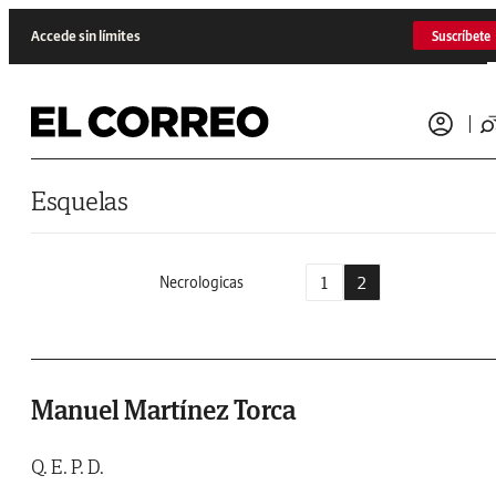
Saltar al contenido
Accede sin límites
Suscríbete
Esquelas
1
2
Necrologicas
Manuel Martínez Torca
Q. E. P. D.