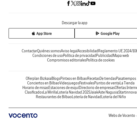
Descargar la app
App Store
Google Play
Contactar
Quiénes somos
Aviso legal
Accesibilidad
Reglamento UE 2024/10
Condiciones de uso
Política de privacidad
Publicidad
Mapa web
Compromisos editoriales
Política de cookies
Oferplan Bizkaia
Blogs
Pintxos en Bilbao
Recetas
De tiendas
Pasatiempos
Conciertos en Bilbao
Videojuegos
Festivales
Puntos de venta
La Tienda
Horario de misas
Estaciones de esquí
Directorio de empresas
Ofertas Intern
Clasificados
La Mirilla
Lotería Navidad 2025
Jaiak
Aste Nagusia
Startinnova
Restaurantes de Bilbao
Lotería de Navidad
Lotería del Niño
Webs de Vocento