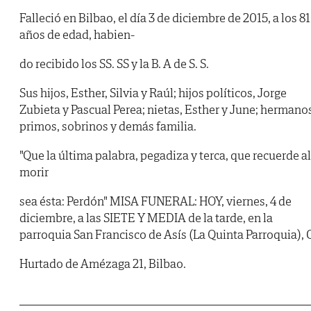
Falleció en Bilbao, el día 3 de diciembre de 2015, a los 81
años de edad, habien-
do recibido los SS. SS y la B. A de S. S.
Sus hijos, Esther, Silvia y Raúl; hijos políticos, Jorge
Zubieta y Pascual Perea; nietas, Esther y June; hermano
primos, sobrinos y demás familia.
"Que la última palabra, pegadiza y terca, que recuerde al
morir
sea ésta: Perdón" MISA FUNERAL: HOY, viernes, 4 de
diciembre, a las SIETE Y MEDIA de la tarde, en la
parroquia San Francisco de Asís (La Quinta Parroquia), 
Hurtado de Amézaga 21, Bilbao.