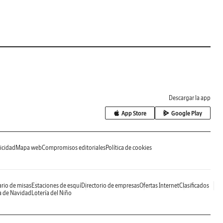
Descargar la app
App Store
Google Play
icidad
Mapa web
Compromisos editoriales
Política de cookies
rio de misas
Estaciones de esquí
Directorio de empresas
Ofertas Internet
Clasificados
a de Navidad
Lotería del Niño