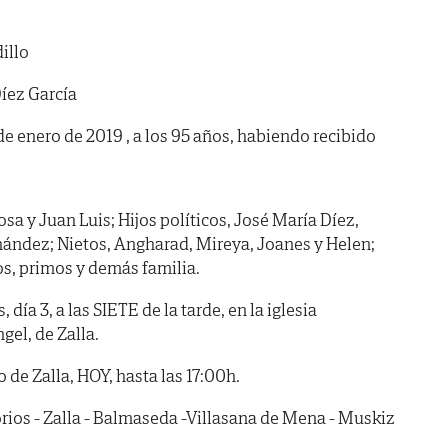
illo
íez García
 de enero de 2019 , a los 95 años, habiendo recibido
sa y Juan Luis; Hijos políticos, José María Díez,
ández; Nietos, Angharad, Mireya, Joanes y Helen;
s, primos y demás familia.
ía 3, a las SIETE de la tarde, en la iglesia
gel, de Zalla.
e Zalla, HOY, hasta las 17:00h.
ios - Zalla - Balmaseda -Villasana de Mena - Muskiz