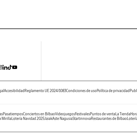
gal
Accesibilidad
Reglamento UE 2024/1083
Condiciones de uso
Política de privacidad
Publ
as
Pasatiempos
Conciertos en Bilbao
Videojuegos
Festivales
Puntos de venta
La Tienda
Hora
 Mirilla
Lotería Navidad 2025
Jaiak
Aste Nagusia
Startinnova
Restaurantes de Bilbao
Loterí