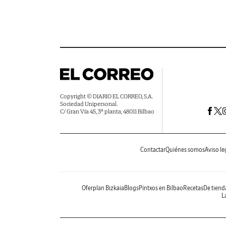
Copyright © DIARIO EL CORREO, S.A.
Sociedad Unipersonal.
C/ Gran Vía 45, 3ª planta, 48011 Bilbao
Contactar
Quiénes somos
Aviso le
Oferplan Bizkaia
Blogs
Pintxos en Bilbao
Recetas
De tiend
La