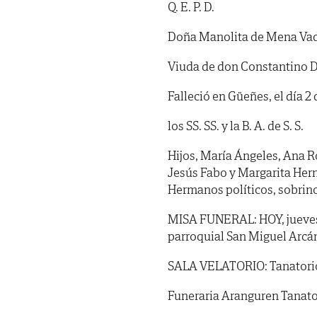
Q. E. P. D.
Doña Manolita de Mena Vad
Viuda de don Constantino D
Falleció en Güeñes, el día 2
los SS. SS. y la B. A. de S. S.
Hijos, María Ángeles, Ana Ro
Jesús Fabo y Margarita Hern
Hermanos políticos, sobrino
MISA FUNERAL: HOY, jueves, d
parroquial San Miguel Arcán
SALA VELATORIO: Tanatorio d
Funeraria Aranguren Tanator