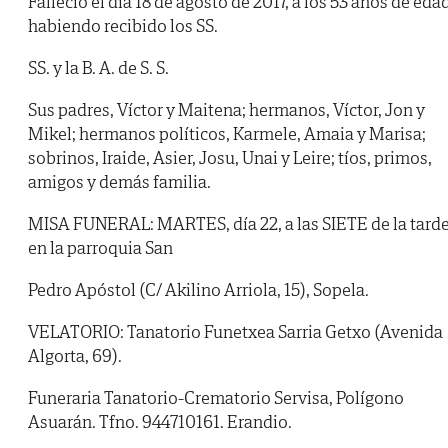
Falleció el día 18 de agosto de 2017, a los 53 años de edad
habiendo recibido los SS.
SS. y la B. A. de S. S.
Sus padres, Víctor y Maitena; hermanos, Víctor, Jon y
Mikel; hermanos políticos, Karmele, Amaia y Marisa;
sobrinos, Iraide, Asier, Josu, Unai y Leire; tíos, primos,
amigos y demás familia.
MISA FUNERAL: MARTES, día 22, a las SIETE de la tarde
en la parroquia San
Pedro Apóstol (C/ Akilino Arriola, 15), Sopela.
VELATORIO: Tanatorio Funetxea Sarria Getxo (Avenida
Algorta, 69).
Funeraria Tanatorio-Crematorio Servisa, Polígono
Asuarán. Tfno. 944710161. Erandio.