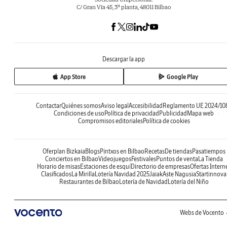
C/ Gran Vía 45, 3ª planta, 48011 Bilbao
Descargar la app
App Store
Google Play
Contactar
Quiénes somos
Aviso legal
Accesibilidad
Reglamento UE 2024/10
Condiciones de uso
Política de privacidad
Publicidad
Mapa web
Compromisos editoriales
Política de cookies
Oferplan Bizkaia
Blogs
Pintxos en Bilbao
Recetas
De tiendas
Pasatiempos
Conciertos en Bilbao
Videojuegos
Festivales
Puntos de venta
La Tienda
Horario de misas
Estaciones de esquí
Directorio de empresas
Ofertas Intern
Clasificados
La Mirilla
Lotería Navidad 2025
Jaiak
Aste Nagusia
Startinnova
Restaurantes de Bilbao
Lotería de Navidad
Lotería del Niño
Webs de Vocento