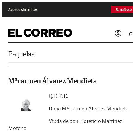
Saltar al contenido
Accede sin límites
Suscríbete
Esquelas
Mªcarmen Álvarez Mendieta
Q. E. P. D.
Doña Mª Carmen Álvarez Mendieta
Viuda de don Florencio Martínez
Moreno