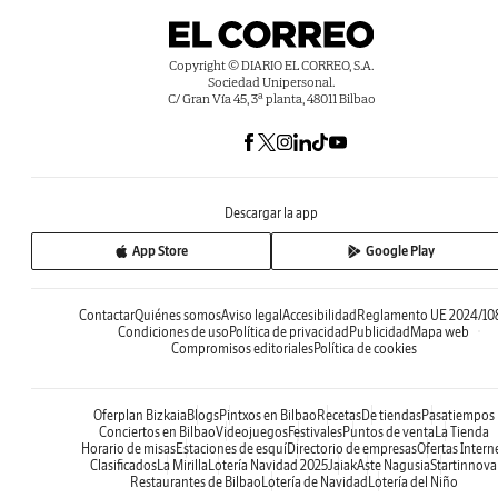
Copyright © DIARIO EL CORREO, S.A.
Sociedad Unipersonal.
C/ Gran Vía 45, 3ª planta, 48011 Bilbao
Descargar la app
App Store
Google Play
Contactar
Quiénes somos
Aviso legal
Accesibilidad
Reglamento UE 2024/10
Condiciones de uso
Política de privacidad
Publicidad
Mapa web
Compromisos editoriales
Política de cookies
Oferplan Bizkaia
Blogs
Pintxos en Bilbao
Recetas
De tiendas
Pasatiempos
Conciertos en Bilbao
Videojuegos
Festivales
Puntos de venta
La Tienda
Horario de misas
Estaciones de esquí
Directorio de empresas
Ofertas Intern
Clasificados
La Mirilla
Lotería Navidad 2025
Jaiak
Aste Nagusia
Startinnova
Restaurantes de Bilbao
Lotería de Navidad
Lotería del Niño