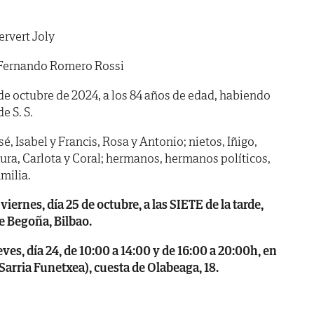
ervert Joly
 Fernando Romero Rossi
2 de octubre de 2024, a los 84 años de edad, habiendo
de S. S.
osé, Isabel y Francis, Rosa y Antonio; nietos, Iñigo,
aura, Carlota y Coral; hermanos, hermanos políticos,
milia.
nes, día 25 de octubre, a las SIETE de la tarde,
 de Begoña, Bilbao.
s, día 24, de 10:00 a 14:00 y de 16:00 a 20:00h, en
(Sarria Funetxea), cuesta de Olabeaga, 18.