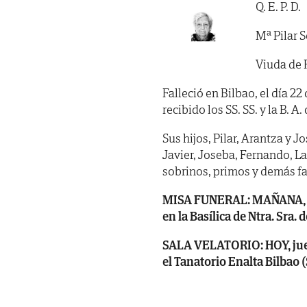
Q. E. P. D.
Mª Pilar S
Viuda de
Falleció en Bilbao, el día 2
recibido los SS. SS. y la B. A. 
Sus hijos, Pilar, Arantza y J
Javier, Joseba, Fernando, L
sobrinos, primos y demás fa
MISA FUNERAL: MAÑANA, vier
en la Basílica de Ntra. Sra.
SALA VELATORIO: HOY, jueve
el Tanatorio Enalta Bilbao 