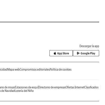
Descargar la app
App Store
Google Play
icidad
Mapa web
Compromisos editoriales
Política de cookies
rio de misas
Estaciones de esquí
Directorio de empresas
Ofertas Internet
Clasificados
a de Navidad
Lotería del Niño