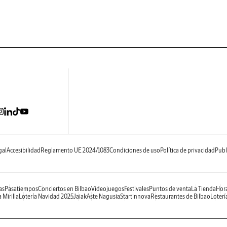
gal
Accesibilidad
Reglamento UE 2024/1083
Condiciones de uso
Política de privacidad
Publ
as
Pasatiempos
Conciertos en Bilbao
Videojuegos
Festivales
Puntos de venta
La Tienda
Hora
 Mirilla
Lotería Navidad 2025
Jaiak
Aste Nagusia
Startinnova
Restaurantes de Bilbao
Loterí