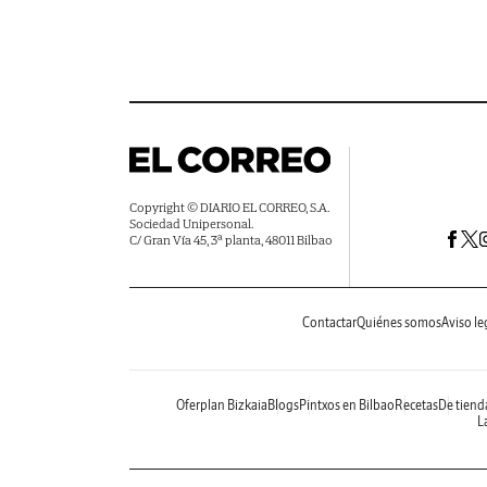
Copyright © DIARIO EL CORREO, S.A.
Sociedad Unipersonal.
C/ Gran Vía 45, 3ª planta, 48011 Bilbao
Contactar
Quiénes somos
Aviso le
Oferplan Bizkaia
Blogs
Pintxos en Bilbao
Recetas
De tiend
La