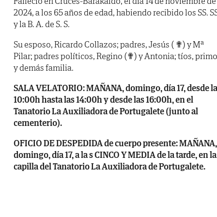
Falleció en Cruces-Barakaldo, el día 14 de noviembre de
2024, a los 65 años de edad, habiendo recibido los SS. SS
y la B. A. de S. S.
Su esposo, Ricardo Collazos; padres, Jesús ( ✟) y Mª
Pilar; padres políticos, Regino (✟) y Antonia; tíos, prim
y demás familia.
SALA VELATORIO: MAÑANA, domingo, día 17, desde l
10:00h hasta las 14:00h y desde las 16:00h, en el
Tanatorio La Auxiliadora de Portugalete (junto al
cementerio).
OFICIO DE DESPEDIDA de cuerpo presente: MAÑANA,
domingo, día 17, a la s CINCO Y MEDIA de la tarde, en la
capilla del Tanatorio La Auxiliadora de Portugalete.