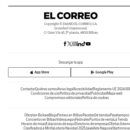
Copyright © DIARIO EL CORREO, S.A.
Sociedad Unipersonal.
C/ Gran Vía 45, 3ª planta, 48011 Bilbao
Descargar la app
App Store
Google Play
Contactar
Quiénes somos
Aviso legal
Accesibilidad
Reglamento UE 2024/10
Condiciones de uso
Política de privacidad
Publicidad
Mapa web
Compromisos editoriales
Política de cookies
Oferplan Bizkaia
Blogs
Pintxos en Bilbao
Recetas
De tiendas
Pasatiempos
Conciertos en Bilbao
Videojuegos
Festivales
Puntos de venta
La Tienda
Horario de misas
Estaciones de esquí
Directorio de empresas
Ofertas Intern
Clasificados
La Mirilla
Lotería Navidad 2025
Jaiak
Aste Nagusia
Startinnova