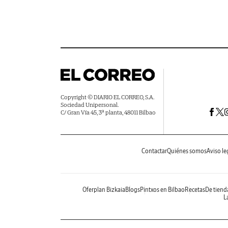
Copyright © DIARIO EL CORREO, S.A.
Sociedad Unipersonal.
C/ Gran Vía 45, 3ª planta, 48011 Bilbao
Contactar
Quiénes somos
Aviso le
Oferplan Bizkaia
Blogs
Pintxos en Bilbao
Recetas
De tiend
La