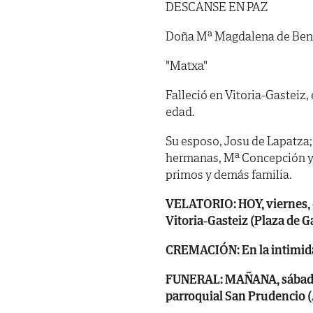
DESCANSE EN PAZ
Doña Mª Magdalena de Ben
"Matxa"
Falleció en Vitoria-Gasteiz,
edad.
Su esposo, Josu de Lapatza; 
hermanas, Mª Concepción y M
primos y demás familia.
VELATORIO: HOY, viernes, dí
Vitoria-Gasteiz (Plaza de G
CREMACIÓN: En la intimida
FUNERAL: MAÑANA, sábado, dí
parroquial San Prudencio 