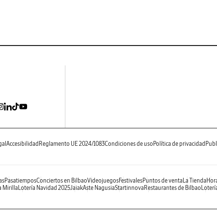
gal
Accesibilidad
Reglamento UE 2024/1083
Condiciones de uso
Política de privacidad
Publ
as
Pasatiempos
Conciertos en Bilbao
Videojuegos
Festivales
Puntos de venta
La Tienda
Hora
 Mirilla
Lotería Navidad 2025
Jaiak
Aste Nagusia
Startinnova
Restaurantes de Bilbao
Loterí