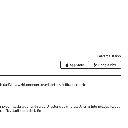
Descargar la app
App Store
Google Play
icidad
Mapa web
Compromisos editoriales
Política de cookies
rio de misas
Estaciones de esquí
Directorio de empresas
Ofertas Internet
Clasificados
a de Navidad
Lotería del Niño