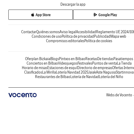
Descargar la app
App Store
Google Play
Contactar
Quiénes somos
Aviso legal
Accesibilidad
Reglamento UE 2024/10
Condiciones de uso
Política de privacidad
Publicidad
Mapa web
Compromisos editoriales
Política de cookies
Oferplan Bizkaia
Blogs
Pintxos en Bilbao
Recetas
De tiendas
Pasatiempos
Conciertos en Bilbao
Videojuegos
Festivales
Puntos de venta
La Tienda
Horario de misas
Estaciones de esquí
Directorio de empresas
Ofertas Intern
Clasificados
La Mirilla
Lotería Navidad 2025
Jaiak
Aste Nagusia
Startinnova
Restaurantes de Bilbao
Lotería de Navidad
Lotería del Niño
Webs de Vocento