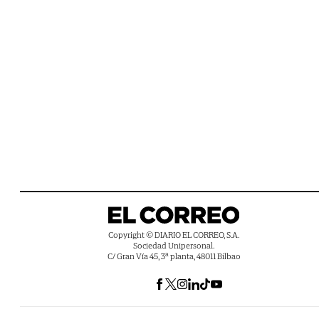
Copyright © DIARIO EL CORREO, S.A.
Sociedad Unipersonal.
C/ Gran Vía 45, 3ª planta, 48011 Bilbao