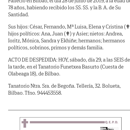
Falleció en Bilbao, el día 28 de junio de 2019, a la edad d
78 años, habiendo recibido los SS. SS. y la B. A. de Su
Santidad.
Sus hijos: César, Fernando, Mª Luisa, Elena y Cristina (✟
hijos políticos: Ana, Juan (✟) y Asier; nietos: Andrea,
Ioritz, Mónica, Sandra y Ekhiñe; hermanos; hermanos
políticos, sobrinos, primos y demás familia.
ACTO DE DESPEDIDA: HOY, sábado, día 29, a las SEIS de
la tarde, en el Tanatorio Funetxea Basurto (Cuesta de
Olabeaga 18), de Bilbao.
Tanatorio Ntra. Sra. de Begoña. Tellería, 32. Bolueta,
Bilbao. Tfno. 944453558.