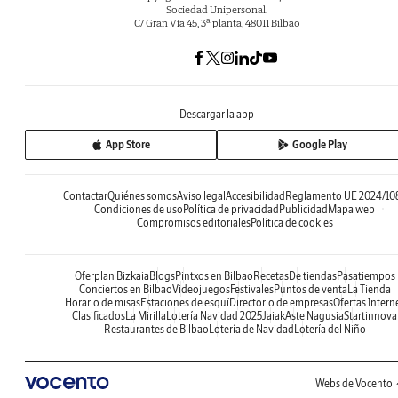
Sociedad Unipersonal.
C/ Gran Vía 45, 3ª planta, 48011 Bilbao
Descargar la app
App Store
Google Play
Contactar
Quiénes somos
Aviso legal
Accesibilidad
Reglamento UE 2024/10
Condiciones de uso
Política de privacidad
Publicidad
Mapa web
Compromisos editoriales
Política de cookies
Oferplan Bizkaia
Blogs
Pintxos en Bilbao
Recetas
De tiendas
Pasatiempos
Conciertos en Bilbao
Videojuegos
Festivales
Puntos de venta
La Tienda
Horario de misas
Estaciones de esquí
Directorio de empresas
Ofertas Intern
Clasificados
La Mirilla
Lotería Navidad 2025
Jaiak
Aste Nagusia
Startinnova
Restaurantes de Bilbao
Lotería de Navidad
Lotería del Niño
Webs de Vocento