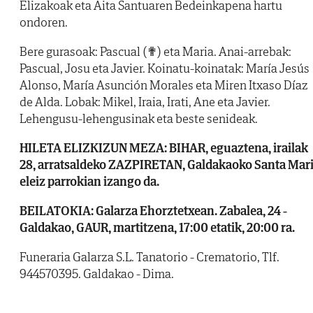
Elizakoak eta Aita Santuaren Bedeinkapena hartu
ondoren.
Bere gurasoak: Pascual (✟) eta Maria. Anai-arrebak:
Pascual, Josu eta Javier. Koinatu-koinatak: María Jesús
Alonso, María Asunción Morales eta Miren Itxaso Díaz
de Alda. Lobak: Mikel, Iraia, Irati, Ane eta Javier.
Lehengusu-lehengusinak eta beste senideak.
HILETA ELIZKIZUN MEZA: BIHAR, eguaztena, irailak
28, arratsaldeko ZAZPIRETAN, Galdakaoko Santa Mar
eleiz parrokian izango da.
BEILATOKIA: Galarza Ehorztetxean. Zabalea, 24 -
Galdakao, GAUR, martitzena, 17:00 etatik, 20:00 ra.
Funeraria Galarza S.L. Tanatorio - Crematorio, Tlf.
944570395. Galdakao - Dima.