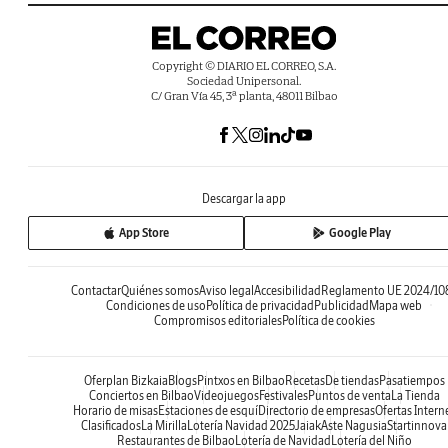
Copyright © DIARIO EL CORREO, S.A.
Sociedad Unipersonal.
C/ Gran Vía 45, 3ª planta, 48011 Bilbao
Descargar la app
App Store
Google Play
Contactar
Quiénes somos
Aviso legal
Accesibilidad
Reglamento UE 2024/10
Condiciones de uso
Política de privacidad
Publicidad
Mapa web
Compromisos editoriales
Política de cookies
Oferplan Bizkaia
Blogs
Pintxos en Bilbao
Recetas
De tiendas
Pasatiempos
Conciertos en Bilbao
Videojuegos
Festivales
Puntos de venta
La Tienda
Horario de misas
Estaciones de esquí
Directorio de empresas
Ofertas Intern
Clasificados
La Mirilla
Lotería Navidad 2025
Jaiak
Aste Nagusia
Startinnova
Restaurantes de Bilbao
Lotería de Navidad
Lotería del Niño