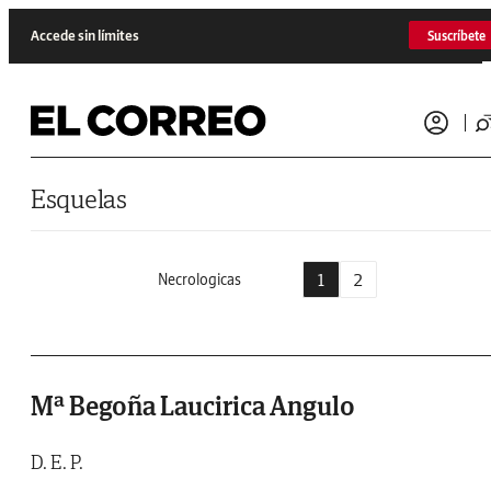
Saltar al contenido
Accede sin límites
Suscríbete
Esquelas
1
2
Necrologicas
Mª Begoña Laucirica Angulo
D. E. P.