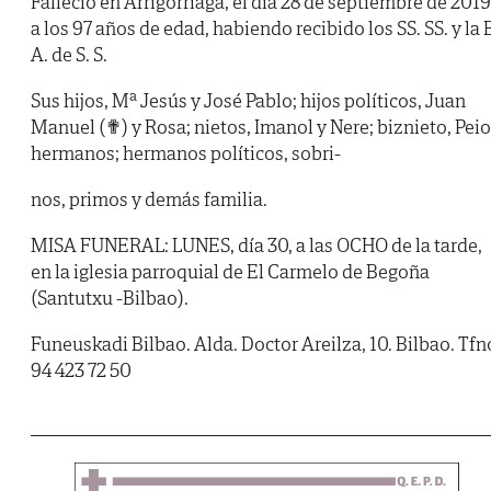
Falleció en Arrigorriaga, el día 28 de septiembre de 2019
a los 97 años de edad, habiendo recibido los SS. SS. y la B
A. de S. S.
Sus hijos, Mª Jesús y José Pablo; hijos políticos, Juan
Manuel (✟) y Rosa; nietos, Imanol y Nere; biznieto, Peio
hermanos; hermanos políticos, sobri-
nos, primos y demás familia.
MISA FUNERAL: LUNES, día 30, a las OCHO de la tarde,
en la iglesia parroquial de El Carmelo de Begoña
(Santutxu -Bilbao).
Funeuskadi Bilbao. Alda. Doctor Areilza, 10. Bilbao. Tfn
94 423 72 50