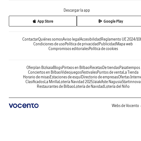
Descargar la app
App Store
Google Play
Contactar
Quiénes somos
Aviso legal
Accesibilidad
Reglamento UE 2024/10
Condiciones de uso
Política de privacidad
Publicidad
Mapa web
Compromisos editoriales
Política de cookies
Oferplan Bizkaia
Blogs
Pintxos en Bilbao
Recetas
De tiendas
Pasatiempos
Conciertos en Bilbao
Videojuegos
Festivales
Puntos de venta
La Tienda
Horario de misas
Estaciones de esquí
Directorio de empresas
Ofertas Intern
Clasificados
La Mirilla
Lotería Navidad 2025
Jaiak
Aste Nagusia
Startinnova
Restaurantes de Bilbao
Lotería de Navidad
Lotería del Niño
Webs de Vocento