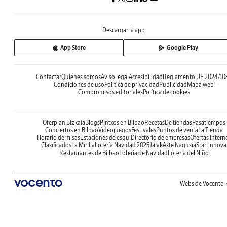
Descargar la app
App Store
Google Play
Contactar
Quiénes somos
Aviso legal
Accesibilidad
Reglamento UE 2024/10
Condiciones de uso
Política de privacidad
Publicidad
Mapa web
Compromisos editoriales
Política de cookies
Oferplan Bizkaia
Blogs
Pintxos en Bilbao
Recetas
De tiendas
Pasatiempos
Conciertos en Bilbao
Videojuegos
Festivales
Puntos de venta
La Tienda
Horario de misas
Estaciones de esquí
Directorio de empresas
Ofertas Intern
Clasificados
La Mirilla
Lotería Navidad 2025
Jaiak
Aste Nagusia
Startinnova
Restaurantes de Bilbao
Lotería de Navidad
Lotería del Niño
Webs de Vocento