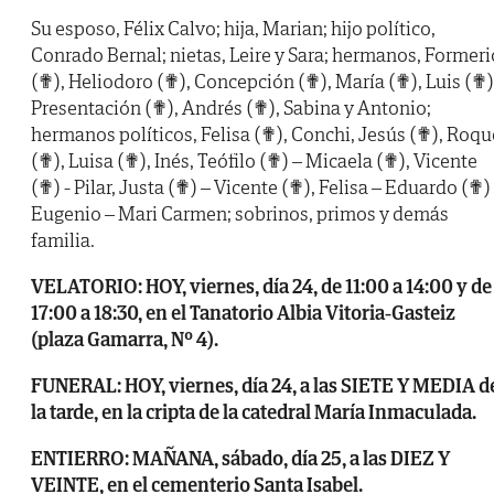
Su esposo, Félix Calvo; hija, Marian; hijo político,
Conrado Bernal; nietas, Leire y Sara; hermanos, Formeri
(✟), Heliodoro (✟), Concepción (✟), María (✟), Luis (✟)
Presentación (✟), Andrés (✟), Sabina y Antonio;
hermanos políticos, Felisa (✟), Conchi, Jesús (✟), Roqu
(✟), Luisa (✟), Inés, Teófilo (✟) – Micaela (✟), Vicente
(✟) - Pilar, Justa (✟) – Vicente (✟), Felisa – Eduardo (✟)
Eugenio – Mari Carmen; sobrinos, primos y demás
familia.
VELATORIO: HOY, viernes, día 24, de 11:00 a 14:00 y de
17:00 a 18:30, en el Tanatorio Albia Vitoria-Gasteiz
(plaza Gamarra, Nº 4).
FUNERAL: HOY, viernes, día 24, a las SIETE Y MEDIA d
la tarde, en la cripta de la catedral María Inmaculada.
ENTIERRO: MAÑANA, sábado, día 25, a las DIEZ Y
VEINTE, en el cementerio Santa Isabel.