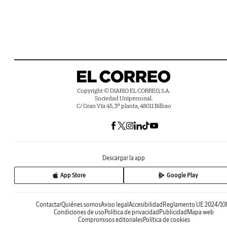
Copyright © DIARIO EL CORREO, S.A.
Sociedad Unipersonal.
C/ Gran Vía 45, 3ª planta, 48011 Bilbao
Descargar la app
App Store
Google Play
Contactar
Quiénes somos
Aviso legal
Accesibilidad
Reglamento UE 2024/10
Condiciones de uso
Política de privacidad
Publicidad
Mapa web
Compromisos editoriales
Política de cookies