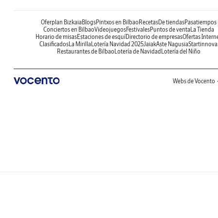
Oferplan Bizkaia
Blogs
Pintxos en Bilbao
Recetas
De tiendas
Pasatiempos
Conciertos en Bilbao
Videojuegos
Festivales
Puntos de venta
La Tienda
Horario de misas
Estaciones de esquí
Directorio de empresas
Ofertas Intern
Clasificados
La Mirilla
Lotería Navidad 2025
Jaiak
Aste Nagusia
Startinnova
Restaurantes de Bilbao
Lotería de Navidad
Lotería del Niño
Webs de Vocento