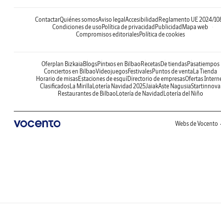
Contactar
Quiénes somos
Aviso legal
Accesibilidad
Reglamento UE 2024/10
Condiciones de uso
Política de privacidad
Publicidad
Mapa web
Compromisos editoriales
Política de cookies
Oferplan Bizkaia
Blogs
Pintxos en Bilbao
Recetas
De tiendas
Pasatiempos
Conciertos en Bilbao
Videojuegos
Festivales
Puntos de venta
La Tienda
Horario de misas
Estaciones de esquí
Directorio de empresas
Ofertas Intern
Clasificados
La Mirilla
Lotería Navidad 2025
Jaiak
Aste Nagusia
Startinnova
Restaurantes de Bilbao
Lotería de Navidad
Lotería del Niño
Webs de Vocento