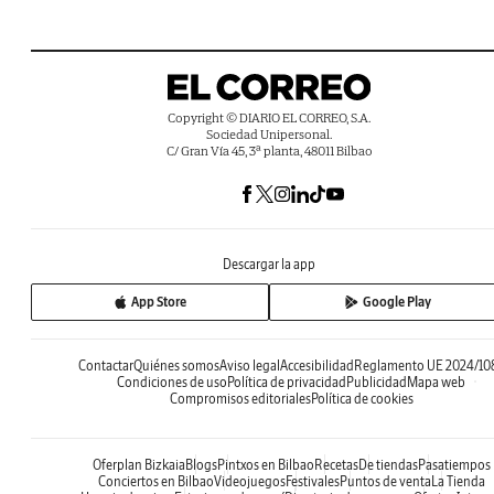
Copyright © DIARIO EL CORREO, S.A.
Sociedad Unipersonal.
C/ Gran Vía 45, 3ª planta, 48011 Bilbao
Descargar la app
App Store
Google Play
Contactar
Quiénes somos
Aviso legal
Accesibilidad
Reglamento UE 2024/10
Condiciones de uso
Política de privacidad
Publicidad
Mapa web
Compromisos editoriales
Política de cookies
Oferplan Bizkaia
Blogs
Pintxos en Bilbao
Recetas
De tiendas
Pasatiempos
Conciertos en Bilbao
Videojuegos
Festivales
Puntos de venta
La Tienda