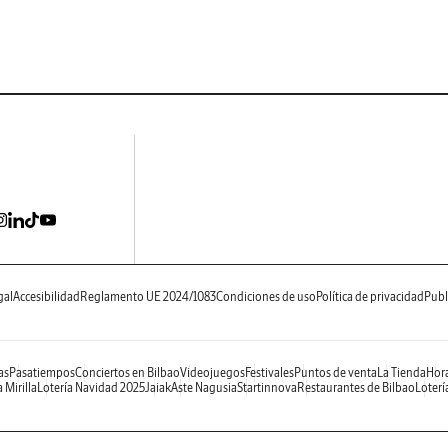
gal
Accesibilidad
Reglamento UE 2024/1083
Condiciones de uso
Política de privacidad
Publ
as
Pasatiempos
Conciertos en Bilbao
Videojuegos
Festivales
Puntos de venta
La Tienda
Hora
 Mirilla
Lotería Navidad 2025
Jaiak
Aste Nagusia
Startinnova
Restaurantes de Bilbao
Loterí