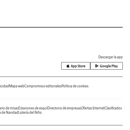
Descargar la app
App Store
Google Play
icidad
Mapa web
Compromisos editoriales
Política de cookies
rio de misas
Estaciones de esquí
Directorio de empresas
Ofertas Internet
Clasificados
a de Navidad
Lotería del Niño