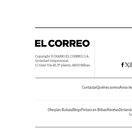
Copyright © DIARIO EL CORREO, S.A.
Sociedad Unipersonal.
C/ Gran Vía 45, 3ª planta, 48011 Bilbao
Contactar
Quiénes somos
Aviso le
Oferplan Bizkaia
Blogs
Pintxos en Bilbao
Recetas
De tiend
La