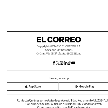
Copyright © DIARIO EL CORREO, S.A.
Sociedad Unipersonal.
C/ Gran Vía 45, 3ª planta, 48011 Bilbao
Descargar la app
App Store
Google Play
Contactar
Quiénes somos
Aviso legal
Accesibilidad
Reglamento UE 2024/10
Condiciones de uso
Política de privacidad
Publicidad
Mapa web
Compromisos editoriales
Política de cookies