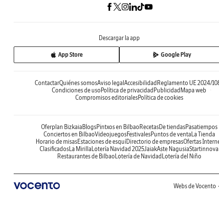
Descargar la app
App Store
Google Play
Contactar
Quiénes somos
Aviso legal
Accesibilidad
Reglamento UE 2024/10
Condiciones de uso
Política de privacidad
Publicidad
Mapa web
Compromisos editoriales
Política de cookies
Oferplan Bizkaia
Blogs
Pintxos en Bilbao
Recetas
De tiendas
Pasatiempos
Conciertos en Bilbao
Videojuegos
Festivales
Puntos de venta
La Tienda
Horario de misas
Estaciones de esquí
Directorio de empresas
Ofertas Intern
Clasificados
La Mirilla
Lotería Navidad 2025
Jaiak
Aste Nagusia
Startinnova
Restaurantes de Bilbao
Lotería de Navidad
Lotería del Niño
Webs de Vocento