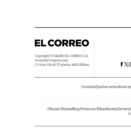
Copyright © DIARIO EL CORREO, S.A.
Sociedad Unipersonal.
C/ Gran Vía 45, 3ª planta, 48011 Bilbao
Contactar
Quiénes somos
Aviso le
Oferplan Bizkaia
Blogs
Pintxos en Bilbao
Recetas
De tiend
La