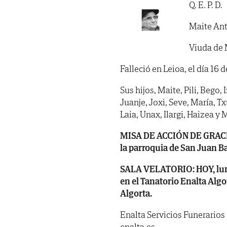
Q. E. P. D.
Maite An
Viuda de 
Falleció en Leioa, el día 16 
Sus hijos, Maite, Pili, Bego,
Juanje, Joxi, Seve, María, Tx
Laia, Unax, Ilargi, Haizea y 
MISA DE ACCIÓN DE GRACIAS
la parroquia de San Juan Ba
SALA VELATORIO: HOY, lunes,
en el Tanatorio Enalta Algo
Algorta.
Enalta Servicios Funerarios
enalta.es