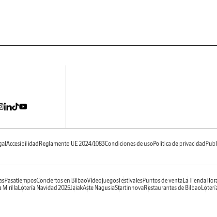
gal
Accesibilidad
Reglamento UE 2024/1083
Condiciones de uso
Política de privacidad
Publ
as
Pasatiempos
Conciertos en Bilbao
Videojuegos
Festivales
Puntos de venta
La Tienda
Hora
 Mirilla
Lotería Navidad 2025
Jaiak
Aste Nagusia
Startinnova
Restaurantes de Bilbao
Loterí