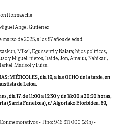
ton Hormaeche
Miguel Ángel Gutiérrez
de marzo de 2025, a los 87 años de edad.
 Izaskun, Mikel, Egunsenti y Naiara; hijos políticos,
uso y Miguel; nietos, Iraide, Jon, Amaiur, Nahikari,
Markel; Marisol y Luisa.
: MIÉRCOLES, día 19, a las OCHO de la tarde, en
ustista de Leioa.
 día 17, de 11:00 a 13:30 y de 18:00 a 20:30 horas,
rta (Sarria Funetxea), c/ Algortako Etorbidea, 69,
 Conmemorativos • Tfno: 946 611 000 (24h) •