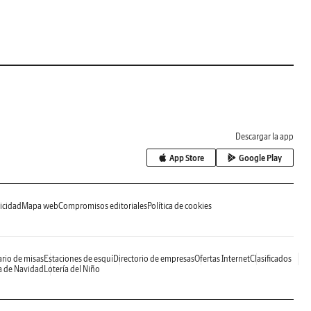
Descargar la app
App Store
Google Play
icidad
Mapa web
Compromisos editoriales
Política de cookies
rio de misas
Estaciones de esquí
Directorio de empresas
Ofertas Internet
Clasificados
a de Navidad
Lotería del Niño