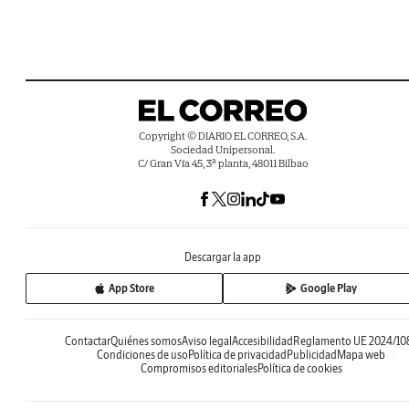
Copyright © DIARIO EL CORREO, S.A.
Sociedad Unipersonal.
C/ Gran Vía 45, 3ª planta, 48011 Bilbao
Descargar la app
App Store
Google Play
Contactar
Quiénes somos
Aviso legal
Accesibilidad
Reglamento UE 2024/10
Condiciones de uso
Política de privacidad
Publicidad
Mapa web
Compromisos editoriales
Política de cookies