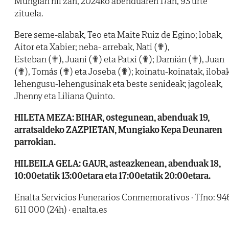
Mungian hil zan, 2024ko abenduaren 17an, 93 urte
zituela.
Bere seme-alabak, Teo eta Maite Ruiz de Egino; lobak,
Aitor eta Xabier; neba- arrebak, Nati (✟),
Esteban (✟), Juani (✟) eta Patxi (✟); Damián (✟), Juan
(✟), Tomás (✟) eta Joseba (✟); koinatu-koinatak, ilobak
lehengusu-lehengusinak eta beste senideak; jagoleak,
Jhenny eta Liliana Quinto.
HILETA MEZA: BIHAR, ostegunean, abenduak 19,
arratsaldeko ZAZPIETAN, Mungiako Kepa Deunaren
parrokian.
HILBEILA GELA: GAUR, asteazkenean, abenduak 18,
10:00etatik 13:00etara eta 17:00etatik 20:00etara.
Enalta Servicios Funerarios Conmemorativos · Tfno: 94
611 000 (24h) · enalta.es