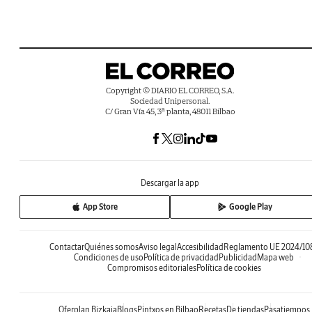
Copyright © DIARIO EL CORREO, S.A.
Sociedad Unipersonal.
C/ Gran Vía 45, 3ª planta, 48011 Bilbao
Descargar la app
App Store
Google Play
Contactar
Quiénes somos
Aviso legal
Accesibilidad
Reglamento UE 2024/10
Condiciones de uso
Política de privacidad
Publicidad
Mapa web
Compromisos editoriales
Política de cookies
Oferplan Bizkaia
Blogs
Pintxos en Bilbao
Recetas
De tiendas
Pasatiempos