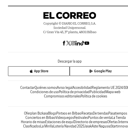
Copyright © DIARIO EL CORREO, S.A.
Sociedad Unipersonal.
C/ Gran Vía 45, 3ª planta, 48011 Bilbao
Descargar la app
App Store
Google Play
Contactar
Quiénes somos
Aviso legal
Accesibilidad
Reglamento UE 2024/10
Condiciones de uso
Política de privacidad
Publicidad
Mapa web
Compromisos editoriales
Política de cookies
Oferplan Bizkaia
Blogs
Pintxos en Bilbao
Recetas
De tiendas
Pasatiempos
Conciertos en Bilbao
Videojuegos
Festivales
Puntos de venta
La Tienda
Horario de misas
Estaciones de esquí
Directorio de empresas
Ofertas Intern
Clasificados
La Mirilla
Lotería Navidad 2025
Jaiak
Aste Nagusia
Startinnova