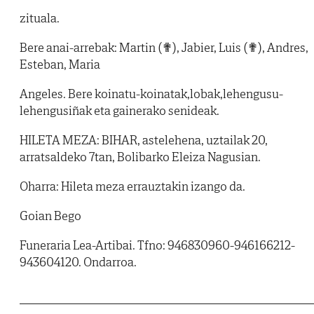
zituala.
Bere anai-arrebak: Martin (✟), Jabier, Luis (✟), Andres,
Esteban, Maria
Angeles. Bere koinatu-koinatak,lobak,lehengusu-
lehengusiñak eta gainerako senideak.
HILETA MEZA: BIHAR, astelehena, uztailak 20,
arratsaldeko 7tan, Bolibarko Eleiza Nagusian.
Oharra: Hileta meza errauztakin izango da.
Goian Bego
Funeraria Lea-Artibai. Tfno: 946830960-946166212-
943604120. Ondarroa.