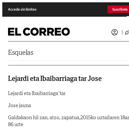
Saltar al contenido
Accede sin límites
Suscríbete
Esquelas
Lejardi eta Ibaibarriaga tar Jose
Lejardi eta Ibaibarriaga`tar
Jose jauna
Galdakaon hil zan, atzo, zapatua,2015ko uztailaren 18a
86 urte