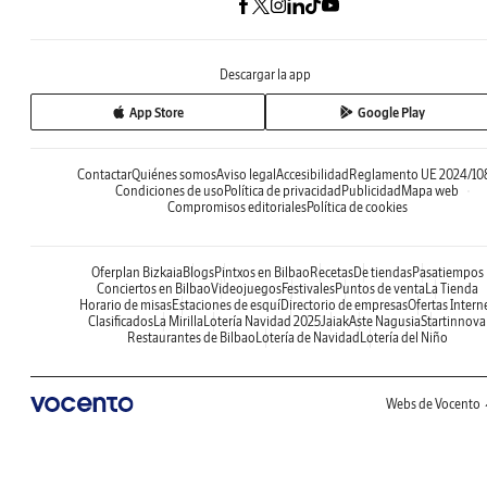
Descargar la app
App Store
Google Play
Contactar
Quiénes somos
Aviso legal
Accesibilidad
Reglamento UE 2024/10
Condiciones de uso
Política de privacidad
Publicidad
Mapa web
Compromisos editoriales
Política de cookies
Oferplan Bizkaia
Blogs
Pintxos en Bilbao
Recetas
De tiendas
Pasatiempos
Conciertos en Bilbao
Videojuegos
Festivales
Puntos de venta
La Tienda
Horario de misas
Estaciones de esquí
Directorio de empresas
Ofertas Intern
Clasificados
La Mirilla
Lotería Navidad 2025
Jaiak
Aste Nagusia
Startinnova
Restaurantes de Bilbao
Lotería de Navidad
Lotería del Niño
Webs de Vocento