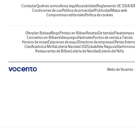
Contactar
Quiénes somos
Aviso legal
Accesibilidad
Reglamento UE 2024/10
Condiciones de uso
Política de privacidad
Publicidad
Mapa web
Compromisos editoriales
Política de cookies
Oferplan Bizkaia
Blogs
Pintxos en Bilbao
Recetas
De tiendas
Pasatiempos
Conciertos en Bilbao
Videojuegos
Festivales
Puntos de venta
La Tienda
Horario de misas
Estaciones de esquí
Directorio de empresas
Ofertas Intern
Clasificados
La Mirilla
Lotería Navidad 2025
Jaiak
Aste Nagusia
Startinnova
Restaurantes de Bilbao
Lotería de Navidad
Lotería del Niño
Webs de Vocento