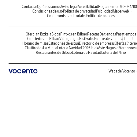
Contactar
Quiénes somos
Aviso legal
Accesibilidad
Reglamento UE 2024/10
Condiciones de uso
Política de privacidad
Publicidad
Mapa web
Compromisos editoriales
Política de cookies
Oferplan Bizkaia
Blogs
Pintxos en Bilbao
Recetas
De tiendas
Pasatiempos
Conciertos en Bilbao
Videojuegos
Festivales
Puntos de venta
La Tienda
Horario de misas
Estaciones de esquí
Directorio de empresas
Ofertas Intern
Clasificados
La Mirilla
Lotería Navidad 2025
Jaiak
Aste Nagusia
Startinnova
Restaurantes de Bilbao
Lotería de Navidad
Lotería del Niño
Webs de Vocento