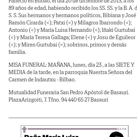
Falleció en Bilbao, el día 20 de diciembre de 2013, a los
89 años de edad, habiendo recibido los SS. SS. y la B. A. 
S. S. Sus hermanos y hermanos políticos, Bibiana y José
Ramón Cirarda (<); Patxi (<) y Milagros Ibarrondo (<);
Antonio (<) y María Luisa Hernando (<); Iñaki Gurtubai
(<) y María Teresa Gallaga; Elene (<) y Josu de Eguileor
(<); y Miren Gurtubai (<); sobrinos, primos y demás
familia.
MISA FUNERAL: MAÑANA, lunes, día 23 , a las SIETE Y
MEDIA de la tarde, en la parroquia Nuestra Señora del
Carmen de Indautxu - Bilbao.
Mutualidad Funeraria San Pedro Apóstol de Basauri.
PlazaArizgoiti, 7. Tfno. 94 440 65 27 Basauri