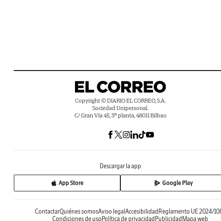
Copyright © DIARIO EL CORREO, S.A.
Sociedad Unipersonal.
C/ Gran Vía 45, 3ª planta, 48011 Bilbao
Descargar la app
App Store
Google Play
Contactar
Quiénes somos
Aviso legal
Accesibilidad
Reglamento UE 2024/10
Condiciones de uso
Política de privacidad
Publicidad
Mapa web