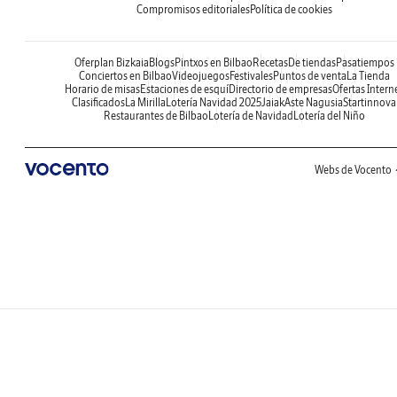
Compromisos editoriales
Política de cookies
Oferplan Bizkaia
Blogs
Pintxos en Bilbao
Recetas
De tiendas
Pasatiempos
Conciertos en Bilbao
Videojuegos
Festivales
Puntos de venta
La Tienda
Horario de misas
Estaciones de esquí
Directorio de empresas
Ofertas Intern
Clasificados
La Mirilla
Lotería Navidad 2025
Jaiak
Aste Nagusia
Startinnova
Restaurantes de Bilbao
Lotería de Navidad
Lotería del Niño
Webs de Vocento