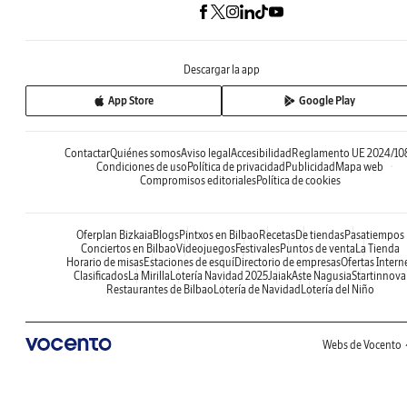
Descargar la app
App Store
Google Play
Contactar
Quiénes somos
Aviso legal
Accesibilidad
Reglamento UE 2024/10
Condiciones de uso
Política de privacidad
Publicidad
Mapa web
Compromisos editoriales
Política de cookies
Oferplan Bizkaia
Blogs
Pintxos en Bilbao
Recetas
De tiendas
Pasatiempos
Conciertos en Bilbao
Videojuegos
Festivales
Puntos de venta
La Tienda
Horario de misas
Estaciones de esquí
Directorio de empresas
Ofertas Intern
Clasificados
La Mirilla
Lotería Navidad 2025
Jaiak
Aste Nagusia
Startinnova
Restaurantes de Bilbao
Lotería de Navidad
Lotería del Niño
Webs de Vocento