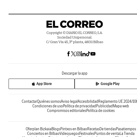
Copyright © DIARIO EL CORREO, S.A.
Sociedad Unipersonal.
C/ Gran Vía 45, 3ª planta, 48011 Bilbao
Descargar la app
App Store
Google Play
Contactar
Quiénes somos
Aviso legal
Accesibilidad
Reglamento UE 2024/10
Condiciones de uso
Política de privacidad
Publicidad
Mapa web
Compromisos editoriales
Política de cookies
Oferplan Bizkaia
Blogs
Pintxos en Bilbao
Recetas
De tiendas
Pasatiempos
Conciertos en Bilbao
Videojuegos
Festivales
Puntos de venta
La Tienda