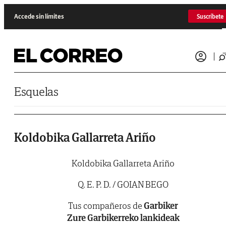
Saltar al contenido
Accede sin límites
Suscríbete
Esquelas
Koldobika Gallarreta Ariño
Koldobika Gallarreta Ariño
Q. E. P. D. / GOIAN BEGO
Tus compañeros de
Garbiker
Zure
Garbikerreko
lankideak