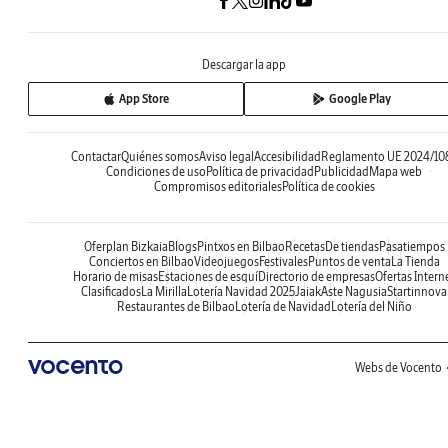
Descargar la app
App Store
Google Play
Contactar
Quiénes somos
Aviso legal
Accesibilidad
Reglamento UE 2024/10
Condiciones de uso
Política de privacidad
Publicidad
Mapa web
Compromisos editoriales
Política de cookies
Oferplan Bizkaia
Blogs
Pintxos en Bilbao
Recetas
De tiendas
Pasatiempos
Conciertos en Bilbao
Videojuegos
Festivales
Puntos de venta
La Tienda
Horario de misas
Estaciones de esquí
Directorio de empresas
Ofertas Intern
Clasificados
La Mirilla
Lotería Navidad 2025
Jaiak
Aste Nagusia
Startinnova
Restaurantes de Bilbao
Lotería de Navidad
Lotería del Niño
Webs de Vocento