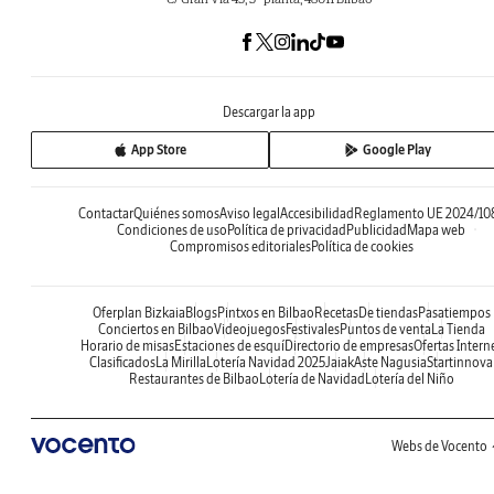
Descargar la app
App Store
Google Play
Contactar
Quiénes somos
Aviso legal
Accesibilidad
Reglamento UE 2024/10
Condiciones de uso
Política de privacidad
Publicidad
Mapa web
Compromisos editoriales
Política de cookies
Oferplan Bizkaia
Blogs
Pintxos en Bilbao
Recetas
De tiendas
Pasatiempos
Conciertos en Bilbao
Videojuegos
Festivales
Puntos de venta
La Tienda
Horario de misas
Estaciones de esquí
Directorio de empresas
Ofertas Intern
Clasificados
La Mirilla
Lotería Navidad 2025
Jaiak
Aste Nagusia
Startinnova
Restaurantes de Bilbao
Lotería de Navidad
Lotería del Niño
Webs de Vocento