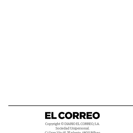
Copyright © DIARIO EL CORREO, S.A.
Sociedad Unipersonal.
C/ Gran Vía 45, 3ª planta, 48011 Bilbao