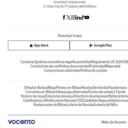
Sociedad Unipersonal.
C/ Gran Vía 45, 3ª planta, 48011 Bilbao
Descargar la app
App Store
Google Play
Contactar
Quiénes somos
Aviso legal
Accesibilidad
Reglamento UE 2024/10
Condiciones de uso
Política de privacidad
Publicidad
Mapa web
Compromisos editoriales
Política de cookies
Oferplan Bizkaia
Blogs
Pintxos en Bilbao
Recetas
De tiendas
Pasatiempos
Conciertos en Bilbao
Videojuegos
Festivales
Puntos de venta
La Tienda
Horario de misas
Estaciones de esquí
Directorio de empresas
Ofertas Intern
Clasificados
La Mirilla
Lotería Navidad 2025
Jaiak
Aste Nagusia
Startinnova
Restaurantes de Bilbao
Lotería de Navidad
Lotería del Niño
Webs de Vocento