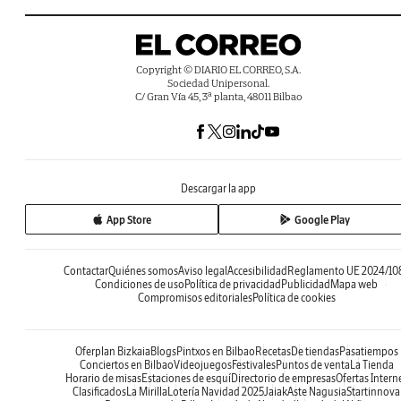
Copyright © DIARIO EL CORREO, S.A.
Sociedad Unipersonal.
C/ Gran Vía 45, 3ª planta, 48011 Bilbao
Descargar la app
App Store
Google Play
Contactar
Quiénes somos
Aviso legal
Accesibilidad
Reglamento UE 2024/10
Condiciones de uso
Política de privacidad
Publicidad
Mapa web
Compromisos editoriales
Política de cookies
Oferplan Bizkaia
Blogs
Pintxos en Bilbao
Recetas
De tiendas
Pasatiempos
Conciertos en Bilbao
Videojuegos
Festivales
Puntos de venta
La Tienda
Horario de misas
Estaciones de esquí
Directorio de empresas
Ofertas Intern
Clasificados
La Mirilla
Lotería Navidad 2025
Jaiak
Aste Nagusia
Startinnova