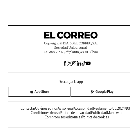
Copyright © DIARIO EL CORREO, S.A.
Sociedad Unipersonal.
C/ Gran Vía 45, 3ª planta, 48011 Bilbao
Descargar la app
App Store
Google Play
Contactar
Quiénes somos
Aviso legal
Accesibilidad
Reglamento UE 2024/10
Condiciones de uso
Política de privacidad
Publicidad
Mapa web
Compromisos editoriales
Política de cookies