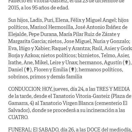
Falleció en Vitoria-Gasteiz, el día 23 de diciembre de
2015, a los 95 años de edad.
Sus hijos, Ladis, Puri, Elena, Félix y Miguel Angel; hijos
políticos, Marisol Hermosilla, José Antonio Ibáñez de
Elejalde, Pepe Durana, María Pilar Ruiz de Zárate y
Margarita Garcia; nietos, Jose Miguel, Nuria y Gonzalo;
Eva, Iñigo y Xabier; Raquel y Arantza; Raúl, Asier y Gork
Borja y Azkoa; nietos políticos; biznietos, Telmo, Asier,
Irathe, Ane, Mikel, Leire y Unax; hermanos, Agustín (✟),
Daniel (✟), Floren y Emilia (✟); hermanos políticos,
sobrinos, primos y demás familia
CONDUCCION: HOY, jueves, día 24, a las TRES Y MEDIA
de la tarde, desde el Tanatorio Vitoria-Gasteiz (Plaza de
Gamarra, 4) al Tanatorio Virgen Blanca (cementerio El
Salvador), donde se procederá a su incineración a las
CUATRO.
FUNERAL: El SABADO, día 26, a las DOCE del mediodía,