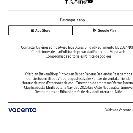
Descargar la app
App Store
Google Play
Contactar
Quiénes somos
Aviso legal
Accesibilidad
Reglamento UE 2024/10
Condiciones de uso
Política de privacidad
Publicidad
Mapa web
Compromisos editoriales
Política de cookies
Oferplan Bizkaia
Blogs
Pintxos en Bilbao
Recetas
De tiendas
Pasatiempos
Conciertos en Bilbao
Videojuegos
Festivales
Puntos de venta
La Tienda
Horario de misas
Estaciones de esquí
Directorio de empresas
Ofertas Intern
Clasificados
La Mirilla
Lotería Navidad 2025
Jaiak
Aste Nagusia
Startinnova
Restaurantes de Bilbao
Lotería de Navidad
Lotería del Niño
Webs de Vocento