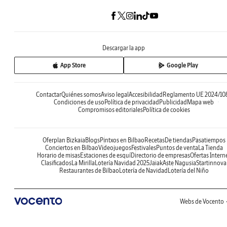
Descargar la app
App Store
Google Play
Contactar
Quiénes somos
Aviso legal
Accesibilidad
Reglamento UE 2024/10
Condiciones de uso
Política de privacidad
Publicidad
Mapa web
Compromisos editoriales
Política de cookies
Oferplan Bizkaia
Blogs
Pintxos en Bilbao
Recetas
De tiendas
Pasatiempos
Conciertos en Bilbao
Videojuegos
Festivales
Puntos de venta
La Tienda
Horario de misas
Estaciones de esquí
Directorio de empresas
Ofertas Intern
Clasificados
La Mirilla
Lotería Navidad 2025
Jaiak
Aste Nagusia
Startinnova
Restaurantes de Bilbao
Lotería de Navidad
Lotería del Niño
Webs de Vocento