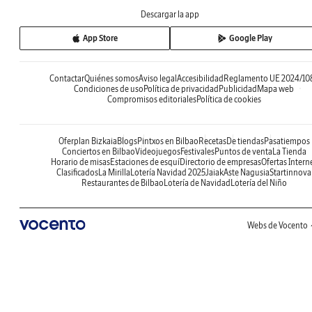
Descargar la app
App Store
Google Play
Contactar
Quiénes somos
Aviso legal
Accesibilidad
Reglamento UE 2024/10
Condiciones de uso
Política de privacidad
Publicidad
Mapa web
Compromisos editoriales
Política de cookies
Oferplan Bizkaia
Blogs
Pintxos en Bilbao
Recetas
De tiendas
Pasatiempos
Conciertos en Bilbao
Videojuegos
Festivales
Puntos de venta
La Tienda
Horario de misas
Estaciones de esquí
Directorio de empresas
Ofertas Intern
Clasificados
La Mirilla
Lotería Navidad 2025
Jaiak
Aste Nagusia
Startinnova
Restaurantes de Bilbao
Lotería de Navidad
Lotería del Niño
Webs de Vocento