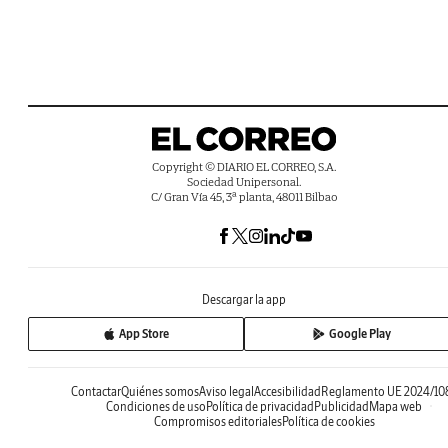
Copyright © DIARIO EL CORREO, S.A.
Sociedad Unipersonal.
C/ Gran Vía 45, 3ª planta, 48011 Bilbao
Descargar la app
App Store
Google Play
Contactar
Quiénes somos
Aviso legal
Accesibilidad
Reglamento UE 2024/10
Condiciones de uso
Política de privacidad
Publicidad
Mapa web
Compromisos editoriales
Política de cookies