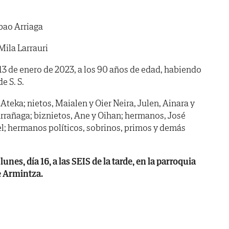
lbao Arriaga
Mila Larrauri
 13 de enero de 2023, a los 90 años de edad, habiendo
de S. S.
n Ateka; nietos, Maialen y Oier Neira, Julen, Ainara y
Larrañaga; biznietos, Ane y Oihan; hermanos, José
l; hermanos políticos, sobrinos, primos y demás
s, día 16, a las SEIS de la tarde, en la parroquia
e Armintza.