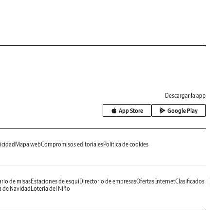
Descargar la app
App Store
Google Play
icidad
Mapa web
Compromisos editoriales
Política de cookies
rio de misas
Estaciones de esquí
Directorio de empresas
Ofertas Internet
Clasificados
a de Navidad
Lotería del Niño