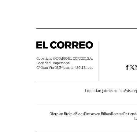
Copyright © DIARIO EL CORREO, S.A.
Sociedad Unipersonal.
C/ Gran Vía 45, 3ª planta, 48011 Bilbao
Contactar
Quiénes somos
Aviso le
Oferplan Bizkaia
Blogs
Pintxos en Bilbao
Recetas
De tiend
La