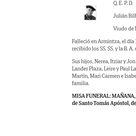
Q. E. P. D.
Julián Bi
Viudo de 
Falleció en Armintza, el día
recibido los SS. SS. y la B. A. 
Sus hijos, Nerea, Itziar y Jo
Lander Plaza, Leire y Paul 
Martín, Mari Carmen e Isabe
familia.
MISA FUNERAL: MAÑANA, lune
de Santo Tomás Apóstol, d