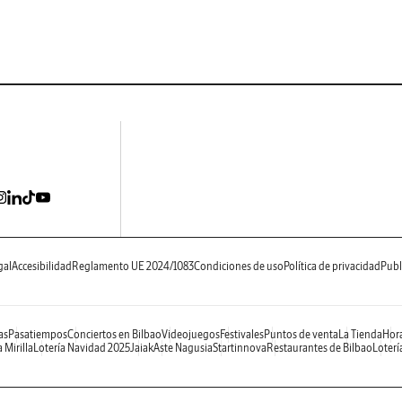
gal
Accesibilidad
Reglamento UE 2024/1083
Condiciones de uso
Política de privacidad
Publ
as
Pasatiempos
Conciertos en Bilbao
Videojuegos
Festivales
Puntos de venta
La Tienda
Hora
 Mirilla
Lotería Navidad 2025
Jaiak
Aste Nagusia
Startinnova
Restaurantes de Bilbao
Loterí