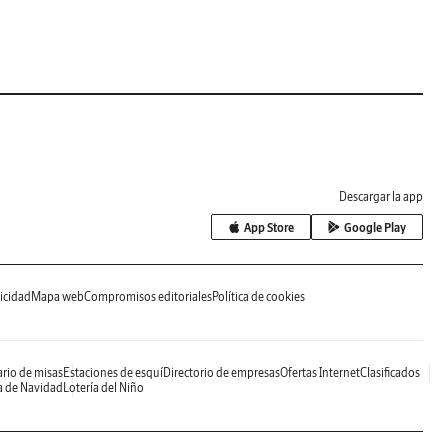
Descargar la app
App Store
Google Play
icidad
Mapa web
Compromisos editoriales
Política de cookies
rio de misas
Estaciones de esquí
Directorio de empresas
Ofertas Internet
Clasificados
a de Navidad
Lotería del Niño