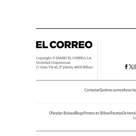
Copyright © DIARIO EL CORREO, S.A.
Sociedad Unipersonal.
C/ Gran Vía 45, 3ª planta, 48011 Bilbao
Contactar
Quiénes somos
Aviso le
Oferplan Bizkaia
Blogs
Pintxos en Bilbao
Recetas
De tiend
La