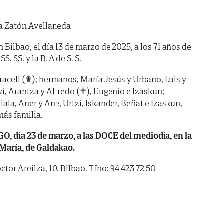
a Zatón Avellaneda
n Bilbao, el día 13 de marzo de 2025, a los 71 años de
. SS. y la B. A de S. S.
raceli (✟); hermanos, María Jesús y Urbano, Luis y
í, Arantza y Alfredo (✟), Eugenio e Izaskun;
iala, Aner y Ane, Urtzi, Iskander, Beñat e Izaskun,
más familia.
ía 23 de marzo, a las DOCE del mediodía, en la
 María, de Galdakao.
tor Areilza, 10. Bilbao. Tfno: 94 423 72 50