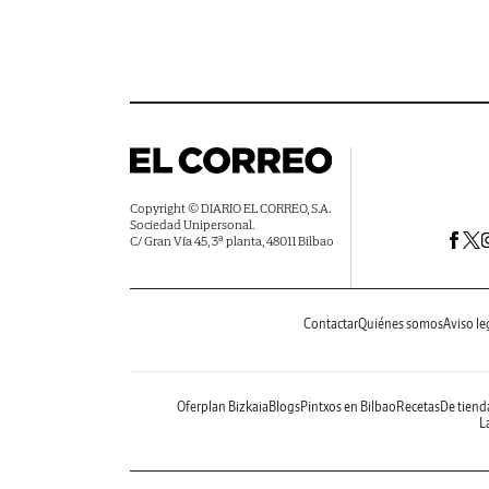
Copyright © DIARIO EL CORREO, S.A.
Sociedad Unipersonal.
C/ Gran Vía 45, 3ª planta, 48011 Bilbao
Contactar
Quiénes somos
Aviso le
Oferplan Bizkaia
Blogs
Pintxos en Bilbao
Recetas
De tiend
La