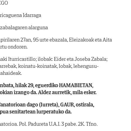
EGO
oricaguena Idarraga
izabalagaren alarguna
irilaren 27an, 95 urte ebazala, Eleizakoak eta Aita
rtu ondoren.
ki Iturricastillo; ilobak: Eider eta Joseba Zabala;
arrebak, koinatu-koinatak, lobak, lehengusu-
 ahaideak.
nbata, hilak 29, eguerdiko HAMABIETAN,
kian izango da. Aldez aurretik, mila esker.
natorioan dago (Iurreta), GAUR, ostirala,
rpua senitartean lurperatuko da.
torioa. Pol. Padureta U.A.I. 3 pabe. 2K. Tfno.