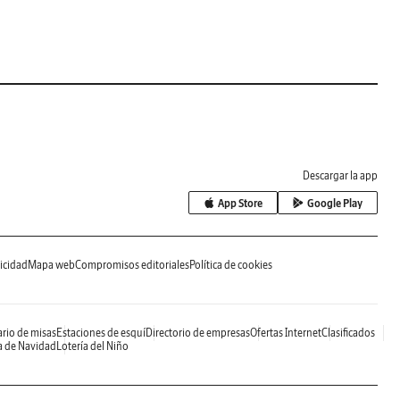
Descargar la app
App Store
Google Play
icidad
Mapa web
Compromisos editoriales
Política de cookies
rio de misas
Estaciones de esquí
Directorio de empresas
Ofertas Internet
Clasificados
a de Navidad
Lotería del Niño