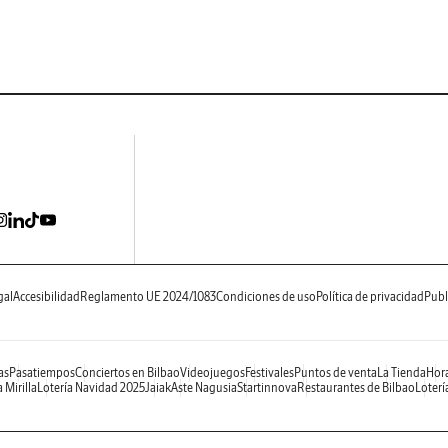
gal
Accesibilidad
Reglamento UE 2024/1083
Condiciones de uso
Política de privacidad
Publ
as
Pasatiempos
Conciertos en Bilbao
Videojuegos
Festivales
Puntos de venta
La Tienda
Hora
 Mirilla
Lotería Navidad 2025
Jaiak
Aste Nagusia
Startinnova
Restaurantes de Bilbao
Loterí