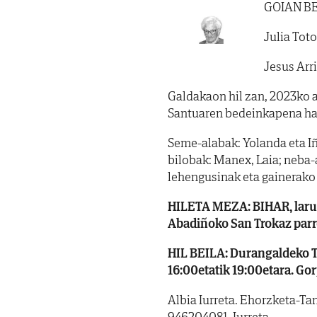
GOIAN B
Julia Tot
Jesus Arr
Galdakaon hil zan, 2023ko ap
Santuaren bedeinkapena ha
Seme-alabak: Yolanda eta Iña
bilobak: Manex, Laia; neba-
lehengusinak eta gainerako
HILETA MEZA: BIHAR, laru
Abadiñoko San Trokaz parro
HIL BEILA: Durangaldeko Ta
16:00etatik 19:00etara. Go
Albia Iurreta. Ehorzketa-Tana
946204081. Iurreta