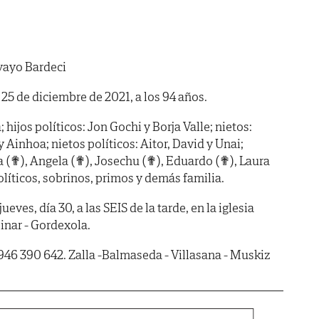
yayo Bardeci
 25 de diciembre de 2021, a los 94 años.
 hijos políticos: Jon Gochi y Borja Valle; nietos:
y Ainhoa; nietos políticos: Aitor, David y Unai;
 (✟), Angela (✟), Josechu (✟), Eduardo (✟), Laura
líticos, sobrinos, primos y demás familia.
s, día 30, a las SEIS de la tarde, en la iglesia
inar - Gordexola.
946 390 642. Zalla -Balmaseda - Villasana - Muskiz