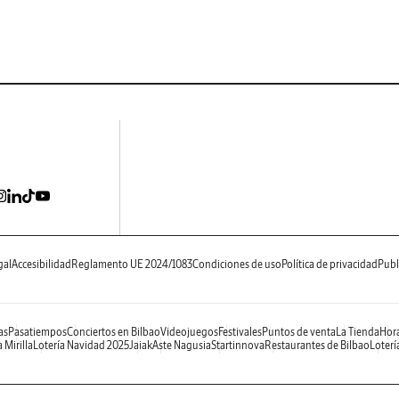
gal
Accesibilidad
Reglamento UE 2024/1083
Condiciones de uso
Política de privacidad
Publ
as
Pasatiempos
Conciertos en Bilbao
Videojuegos
Festivales
Puntos de venta
La Tienda
Hora
 Mirilla
Lotería Navidad 2025
Jaiak
Aste Nagusia
Startinnova
Restaurantes de Bilbao
Loterí