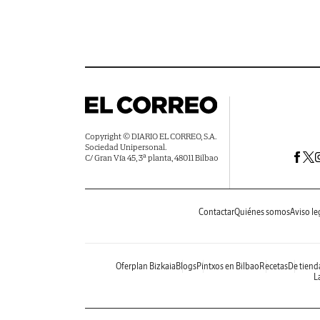
Copyright © DIARIO EL CORREO, S.A.
Sociedad Unipersonal.
C/ Gran Vía 45, 3ª planta, 48011 Bilbao
Contactar
Quiénes somos
Aviso le
Oferplan Bizkaia
Blogs
Pintxos en Bilbao
Recetas
De tiend
La