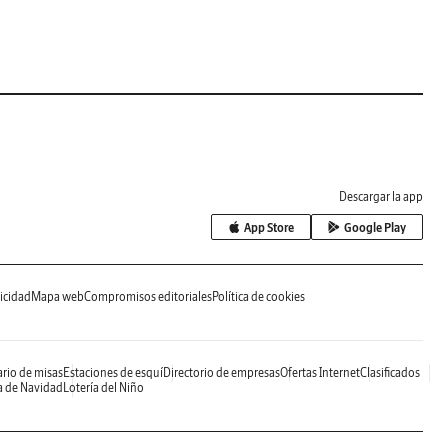
Descargar la app
App Store
Google Play
icidad
Mapa web
Compromisos editoriales
Política de cookies
rio de misas
Estaciones de esquí
Directorio de empresas
Ofertas Internet
Clasificados
a de Navidad
Lotería del Niño