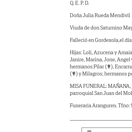
Q. E. P. D.
Doña Julia Rueda Mendivil
Viuda de don Saturnino Ma
Falleció en Gordexola,el día
Hijas: Loli, Azucena y Amaia;
Janire, Marina, Jone, Angel 
hermanos:Pilar (✟), Encarna
(✟) y Milagros; hermanos po
MISA FUNERAL: MAÑANA, jueve
parroquial San Juan del Mol
Funeraria Aranguren. Tfno: 