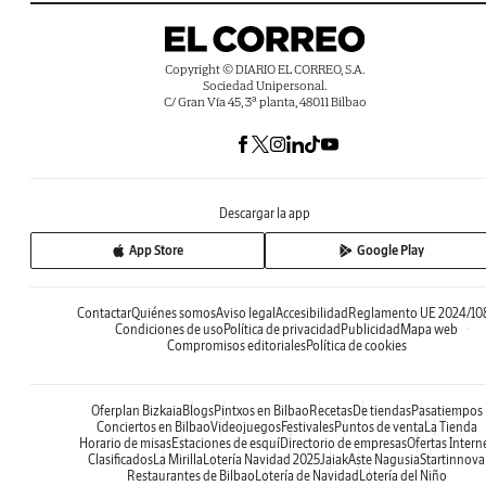
Copyright © DIARIO EL CORREO, S.A.
Sociedad Unipersonal.
C/ Gran Vía 45, 3ª planta, 48011 Bilbao
Descargar la app
App Store
Google Play
Contactar
Quiénes somos
Aviso legal
Accesibilidad
Reglamento UE 2024/10
Condiciones de uso
Política de privacidad
Publicidad
Mapa web
Compromisos editoriales
Política de cookies
Oferplan Bizkaia
Blogs
Pintxos en Bilbao
Recetas
De tiendas
Pasatiempos
Conciertos en Bilbao
Videojuegos
Festivales
Puntos de venta
La Tienda
Horario de misas
Estaciones de esquí
Directorio de empresas
Ofertas Intern
Clasificados
La Mirilla
Lotería Navidad 2025
Jaiak
Aste Nagusia
Startinnova
Restaurantes de Bilbao
Lotería de Navidad
Lotería del Niño