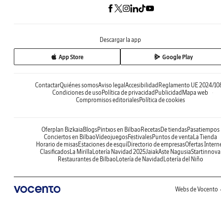
Descargar la app
App Store
Google Play
Contactar
Quiénes somos
Aviso legal
Accesibilidad
Reglamento UE 2024/10
Condiciones de uso
Política de privacidad
Publicidad
Mapa web
Compromisos editoriales
Política de cookies
Oferplan Bizkaia
Blogs
Pintxos en Bilbao
Recetas
De tiendas
Pasatiempos
Conciertos en Bilbao
Videojuegos
Festivales
Puntos de venta
La Tienda
Horario de misas
Estaciones de esquí
Directorio de empresas
Ofertas Intern
Clasificados
La Mirilla
Lotería Navidad 2025
Jaiak
Aste Nagusia
Startinnova
Restaurantes de Bilbao
Lotería de Navidad
Lotería del Niño
Webs de Vocento