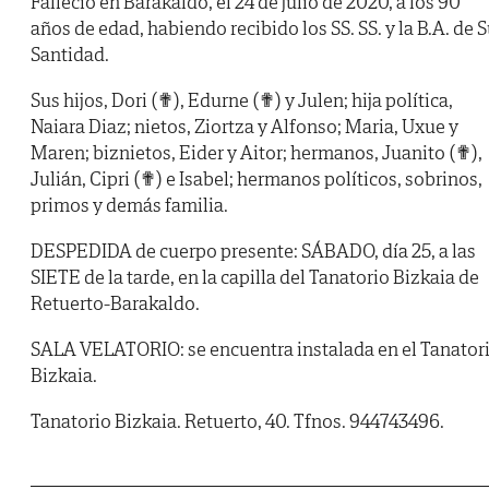
Falleció en Barakaldo, el 24 de julio de 2020, a los 90
años de edad, habiendo recibido los SS. SS. y la B.A. de 
Santidad.
Sus hijos, Dori (✟), Edurne (✟) y Julen; hija política,
Naiara Diaz; nietos, Ziortza y Alfonso; Maria, Uxue y
Maren; biznietos, Eider y Aitor; hermanos, Juanito (✟),
Julián, Cipri (✟) e Isabel; hermanos políticos, sobrinos,
primos y demás familia.
DESPEDIDA de cuerpo presente: SÁBADO, día 25, a las
SIETE de la tarde, en la capilla del Tanatorio Bizkaia de
Retuerto-Barakaldo.
SALA VELATORIO: se encuentra instalada en el Tanator
Bizkaia.
Tanatorio Bizkaia. Retuerto, 40. Tfnos. 944743496.