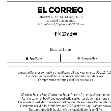
Copyright © DIARIO EL CORREO, S.A.
Sociedad Unipersonal.
C/ Gran Vía 45, 3ª planta, 48011 Bilbao
Descargar la app
App Store
Google Play
Contactar
Quiénes somos
Aviso legal
Accesibilidad
Reglamento UE 2024/10
Condiciones de uso
Política de privacidad
Publicidad
Mapa web
Compromisos editoriales
Política de cookies
Oferplan Bizkaia
Blogs
Pintxos en Bilbao
Recetas
De tiendas
Pasatiempos
Conciertos en Bilbao
Videojuegos
Festivales
Puntos de venta
La Tienda
Horario de misas
Estaciones de esquí
Directorio de empresas
Ofertas Intern
Clasificados
La Mirilla
Lotería Navidad 2025
Jaiak
Aste Nagusia
Startinnova
Restaurantes de Bilbao
Lotería de Navidad
Lotería del Niño