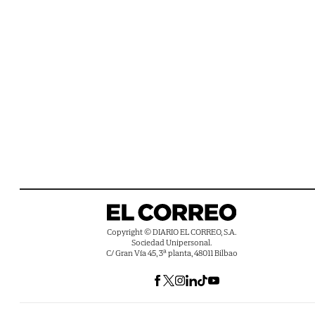
Copyright © DIARIO EL CORREO, S.A.
Sociedad Unipersonal.
C/ Gran Vía 45, 3ª planta, 48011 Bilbao