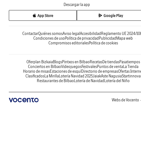
Descargar la app
App Store
Google Play
Contactar
Quiénes somos
Aviso legal
Accesibilidad
Reglamento UE 2024/10
Condiciones de uso
Política de privacidad
Publicidad
Mapa web
Compromisos editoriales
Política de cookies
Oferplan Bizkaia
Blogs
Pintxos en Bilbao
Recetas
De tiendas
Pasatiempos
Conciertos en Bilbao
Videojuegos
Festivales
Puntos de venta
La Tienda
Horario de misas
Estaciones de esquí
Directorio de empresas
Ofertas Intern
Clasificados
La Mirilla
Lotería Navidad 2025
Jaiak
Aste Nagusia
Startinnova
Restaurantes de Bilbao
Lotería de Navidad
Lotería del Niño
Webs de Vocento