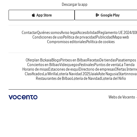
Descargar la app
App Store
Google Play
Contactar
Quiénes somos
Aviso legal
Accesibilidad
Reglamento UE 2024/10
Condiciones de uso
Política de privacidad
Publicidad
Mapa web
Compromisos editoriales
Política de cookies
Oferplan Bizkaia
Blogs
Pintxos en Bilbao
Recetas
De tiendas
Pasatiempos
Conciertos en Bilbao
Videojuegos
Festivales
Puntos de venta
La Tienda
Horario de misas
Estaciones de esquí
Directorio de empresas
Ofertas Intern
Clasificados
La Mirilla
Lotería Navidad 2025
Jaiak
Aste Nagusia
Startinnova
Restaurantes de Bilbao
Lotería de Navidad
Lotería del Niño
Webs de Vocento