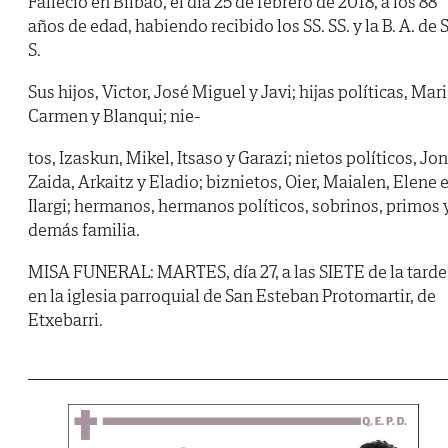
Falleció en Bilbao, el día 25 de febrero de 2018, a los 88
años de edad, habiendo recibido los SS. SS. y la B. A. de S
S.
Sus hijos, Victor, José Miguel y Javi; hijas políticas, Mari
Carmen y Blanqui; nie-
tos, Izaskun, Mikel, Itsaso y Garazi; nietos políticos, Jon
Zaida, Arkaitz y Eladio; biznietos, Oier, Maialen, Elene 
Ilargi; hermanos, hermanos políticos, sobrinos, primos 
demás familia.
MISA FUNERAL: MARTES, día 27, a las SIETE de la tarde
en la iglesia parroquial de San Esteban Protomartir, de
Etxebarri.