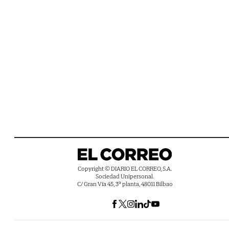
Copyright © DIARIO EL CORREO, S.A.
Sociedad Unipersonal.
C/ Gran Vía 45, 3ª planta, 48011 Bilbao