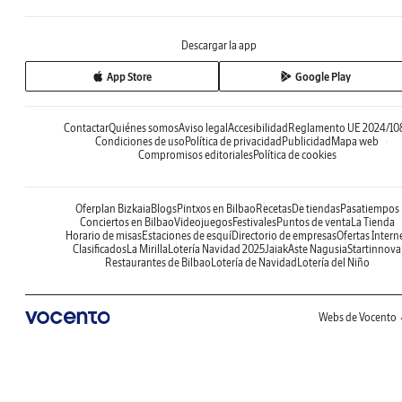
Descargar la app
App Store
Google Play
Contactar
Quiénes somos
Aviso legal
Accesibilidad
Reglamento UE 2024/10
Condiciones de uso
Política de privacidad
Publicidad
Mapa web
Compromisos editoriales
Política de cookies
Oferplan Bizkaia
Blogs
Pintxos en Bilbao
Recetas
De tiendas
Pasatiempos
Conciertos en Bilbao
Videojuegos
Festivales
Puntos de venta
La Tienda
Horario de misas
Estaciones de esquí
Directorio de empresas
Ofertas Intern
Clasificados
La Mirilla
Lotería Navidad 2025
Jaiak
Aste Nagusia
Startinnova
Restaurantes de Bilbao
Lotería de Navidad
Lotería del Niño
Webs de Vocento