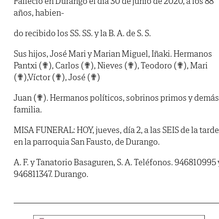
Falleció en Durango el día 30 de junio de 2020, a los 88
años, habien-
do recibido los SS. SS. y la B. A. de S. S.
Sus hijos, José Mari y Marian Miguel, Iñaki. Hermanos
Pantxi (✟), Carlos (✟), Nieves (✟), Teodoro (✟), Mari
(✟),Víctor (✟), José (✟)
Juan (✟). Hermanos políticos, sobrinos primos y demás
familia.
MISA FUNERAL: HOY, jueves, día 2, a las SEIS de la tarde
en la parroquia San Fausto, de Durango.
A. F. y Tanatorio Basaguren, S. A. Teléfonos. 946810995 
946811347. Durango.