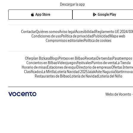
Descargar la app
App Store
Google Play
Contactar
Quiénes somos
Aviso legal
Accesibilidad
Reglamento UE 2024/10
Condiciones de uso
Política de privacidad
Publicidad
Mapa web
Compromisos editoriales
Política de cookies
Oferplan Bizkaia
Blogs
Pintxos en Bilbao
Recetas
De tiendas
Pasatiempos
Conciertos en Bilbao
Videojuegos
Festivales
Puntos de venta
La Tienda
Horario de misas
Estaciones de esquí
Directorio de empresas
Ofertas Intern
Clasificados
La Mirilla
Lotería Navidad 2025
Jaiak
Aste Nagusia
Startinnova
Restaurantes de Bilbao
Lotería de Navidad
Lotería del Niño
Webs de Vocento