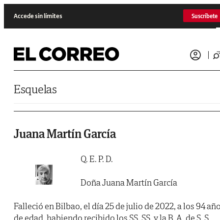
Saltar al contenido
Accede sin límites
Suscríbete
Esquelas
Juana Martín García
Q. E. P. D.
Doña Juana Martín García
Falleció en Bilbao, el día 25 de julio de 2022, a los 94 añ
de edad, habiendo recibido los SS. SS. y la B. A. de S. S.