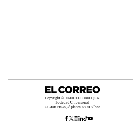
Copyright © DIARIO EL CORREO, S.A.
Sociedad Unipersonal.
C/ Gran Vía 45, 3ª planta, 48011 Bilbao