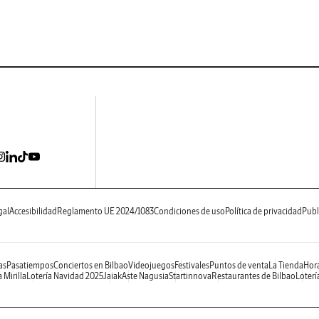
gal
Accesibilidad
Reglamento UE 2024/1083
Condiciones de uso
Política de privacidad
Publ
as
Pasatiempos
Conciertos en Bilbao
Videojuegos
Festivales
Puntos de venta
La Tienda
Hora
 Mirilla
Lotería Navidad 2025
Jaiak
Aste Nagusia
Startinnova
Restaurantes de Bilbao
Loterí