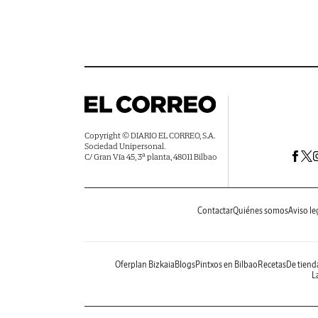
Copyright © DIARIO EL CORREO, S.A.
Sociedad Unipersonal.
C/ Gran Vía 45, 3ª planta, 48011 Bilbao
Contactar
Quiénes somos
Aviso le
Oferplan Bizkaia
Blogs
Pintxos en Bilbao
Recetas
De tiend
La