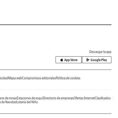
Descargar la app
App Store
Google Play
icidad
Mapa web
Compromisos editoriales
Política de cookies
rio de misas
Estaciones de esquí
Directorio de empresas
Ofertas Internet
Clasificados
a de Navidad
Lotería del Niño