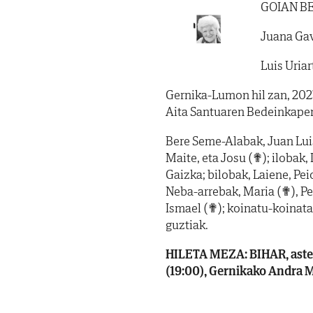
GOIAN B
Juana Ga
Luis Uria
Gernika-Lumon hil zan, 2023
Aita Santuaren Bedeinkape
Bere Seme-Alabak, Juan Lui
Maite, eta Josu (✟); ilobak, 
Gaizka; bilobak, Laiene, Peio
Neba-arrebak, Maria (✟), Pet
Ismael (✟); koinatu-koinata
guztiak.
HILETA MEZA: BIHAR, astel
(19:00), Gernikako Andra M