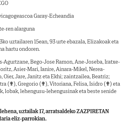
EGO
vicagogeascoa Garay-Echeandia
rte-ren alarguna
ko uztailaren 15ean, 93 urte ebazala, Elizakoak eta
na hartu ondoren.
s-Agurtzane, Bego-Jose Ramon, Ane-Joseba, Iratxe-
Ioritz, Asier-Mari, Ianire, Ainara-Mikel, Nerea-
, Oier, Jare, Janitz eta Ekhi; zaintzailea, Beatriz;
ra (✟), Gregorio (✟), Vitoriana, Felisa, Isidro (✟) eta
k, lobak, lehengusu-lehengusinak eta beste senide
ehena, uztailak 17, arratsaldeko ZAZPIRETAN
aria eliz-parrokian.